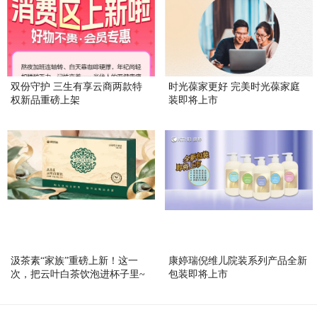
双份守护 三生有享云商两款特
时光葆家更好 完美时光葆家庭
权新品重磅上架
装即将上市
汲茶素“家族”重磅上新！这一
康婷瑞倪维儿院装系列产品全新
次，把云叶白茶饮泡进杯子里~
包装即将上市