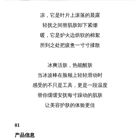
凉，它是叶片上滚落的晨露
轻抚之间替肌肤卸下紧绷
暖，它是炉火边烘软的棉絮
所到之处把疲惫一寸寸揉散
冰爽活肤，热能醒肤
当冰波棒在脸颊上轻轻滑动时
感受的不只是工具，更是一段温度
替你缓缓安抚每寸躁动的肌肤
让美容护肤的体验更佳
01
产品信息