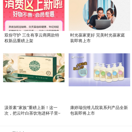
双份守护 三生有享云商两款特
时光葆家更好 完美时光葆家庭
权新品重磅上架
装即将上市
汲茶素“家族”重磅上新！这一
康婷瑞倪维儿院装系列产品全新
次，把云叶白茶饮泡进杯子里~
包装即将上市