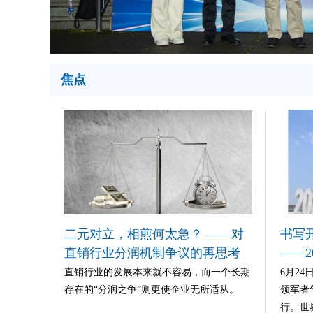
条
焦点
二元对立，相煎何太急？ ——对
书写
直销行业分润机制争议的再思考
——2
直销行业的发展本来就不容易，而一个长期
6月2
存在的“分润之争”则更使企业无所适从。
领军者
行。世