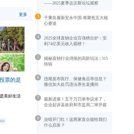
——2025夏季达沃斯论坛观察
更多
3
于秉良履新安永中国 将聚焦五大核
心赛道
4
2025全球直销企业百强榜出炉：安
利74亿美元收入霸榜！
5
揭秘直销行业消保的高阶玩法 | 315
特辑
6
违规发布医疗、保健食品等信息？
手投票的是
微信加大处罚违法养生直播间
的是美好生活
7
最新进展！五千万罚单争议未了，
企业起诉县政府和市监局二审开庭
8
业绩开门红！这两家直企能给我们
409
什么启发？