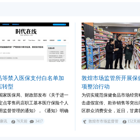
统所倡导的“AI+一人公司”轻创业模式
合，为2026年下半年的市场冲锋装上
劲的引擎！
品等禁入医保支付白名单加
敦煌市场监管所开展保
店转型
项整治行动
国家医保局、财政部发布《关于进一
为切实规范保健食品市场经营
定点零售药店职工基本医疗保险个人
击虚假宣传、欺诈销售等突出
用监督管理的通知》，《通知》明确
区群众消费安全，近日，甘肃
健品、日常生活用品等非医疗用品，
市场监督管理所聚焦重点场所
康讯
76天前
3417
敦煌市市场监督管
152天
刷牙线、面膜化妆品、隐形眼镜以及
重点人群，全面开展保健食品
能为主、医疗附加值较低的器械耗
动。