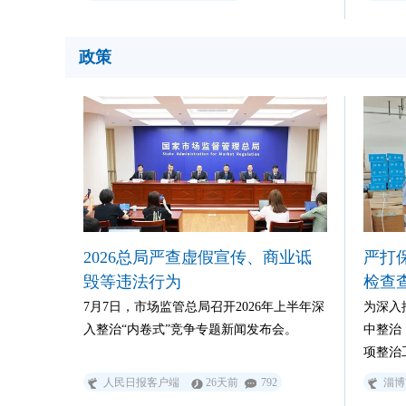
家智库”以来按计划体系化推进的首份重磅
人群的
成果，《肠道菌群、微生态与代谢健康科学
研理念
白皮书》正式发布，首次系统性地提出了针
线，也是
政策
对40岁以上人群的“分龄养护”方案，将“严
谢健康
肃营养”的科研理念精准落地到国民亟需的
的首份
代谢管理一线。
2026总局严查虚假宣传、商业诋
严打
毁等违法行为
检查查
7月7日，市场监管总局召开2026年上半年深
为深入
入整治“内卷式”竞争专题新闻发布会。
中整治
项整治
突出问
人民日报客户端
26天前
792
淄博
益，7