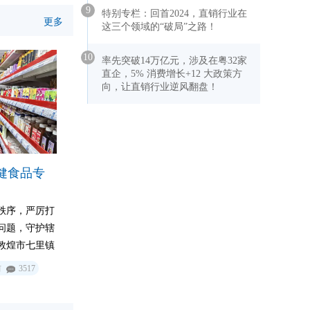
9
特别专栏：回首2024，直销行业在
更多
这三个领域的“破局”之路！
10
率先突破14万亿元，涉及在粤32家
直企，5% 消费增长+12 大政策方
向，让直销行业逆风翻盘！
健食品专
秩序，严厉打
问题，守护辖
敦煌市七里镇
、重点环节、
前
3517
专项整治行