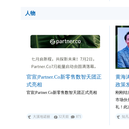
市市场
保健类
人物
击保健
官宣|Partner.Co新零售数智天团正
黄海
式亮相
政策
官宣|Partner.Co新零售数智天团正式亮相
刚刚结
市场伙
礼！此
后的全
大溪地诺丽
32天前
871
知凡
海涛（P
会上发