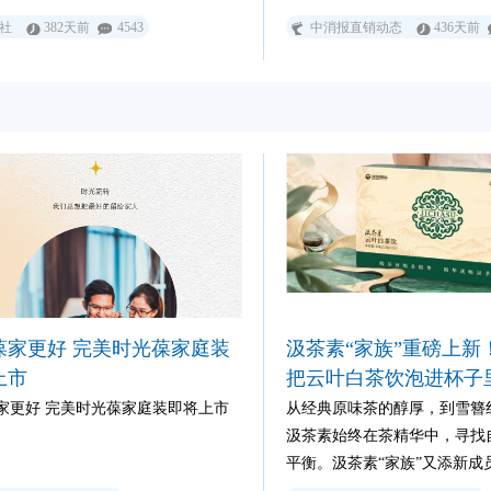
市场监管局有关同志参加活动
社
382天前
4543
中消报直销动态
436天前
南省、四川省、甘肃省市场监
室负责同志参加交流研讨。部
建工作负责人及业务骨干代表
葆家更好 完美时光葆家庭装
汲茶素“家族”重磅上新
上市
把云叶白茶饮泡进杯子
家更好 完美时光葆家庭装即将上市
从经典原味茶的醇厚，到雪簪
汲茶素始终在茶精华中，寻找
平衡。汲茶素“家族”又添新成
白茶饮即将震撼上市！