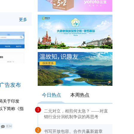
快速记录着专
这场学术盛会
海交大医学院
更多
智库”以来，
大众实践的关
品广告发布
今日热点
本周热点
局关于印发
以下简称《指
1
二元对立，相煎何太急？ ——对直
销行业分润机制争议的再思考
834
2
书写开放包容、合作共赢新篇章