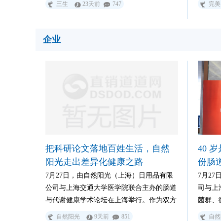
三生
23天前
747
完美
企业
把科研论文落地百姓生活，自然
40
阳光走出差异化健康之路
份肠
人？
7月27日，由自然阳光（上海）日用品有限
7月2
公司与上海交通大学医学院联合主办的肠道
司与上
与代谢健康学术论坛在上海举行。作为双方
菌群、
自2025年10月共建“肠道与代谢健康全球专
份白皮
自然阳光
9天前
851
自然