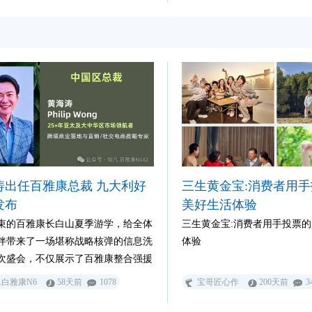
监管部门统一行动，联合公安部门对
食品会销场所实施突击检查，严厉打
会销各类违法行为。
涛出任百雅康总裁 九大利好
三生黄金宝:消费者用
发布
美好生活体验
束的百雅康长白山夏季游学，给全体
三生黄金宝:消费者用手投票
伴带来了一场堪称战略核弹的信息洗
体验
次盛会，不仅展示了百雅康整合强援
新风貌，更是新到任的中国区总裁黄
.白雅康N6
58天前
1078
宝哥匠心作
200天前
3
hilip Wong）的首次公开亮相。他在
布的九大利好政策，每一条都与我们