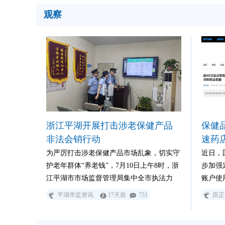
642系
观察
不谋而
了最强
浙江平湖开展打击涉老保健产品
保健
非法会销行动
速药
为严厉打击涉老保健产品市场乱象，切实守
近日，
护老年群体“养老钱”，7月10日上午8时，浙
步加强
江平湖市市场监督管理局集中全市执法力
账户使
量，统一开展打击涉老保健类产品非法会销
对于保
平湖市监资讯
17天前
751
庶正
集群行动，对各类坑老、骗老违法行为形成
牙膏牙
强力震慑。
生活功