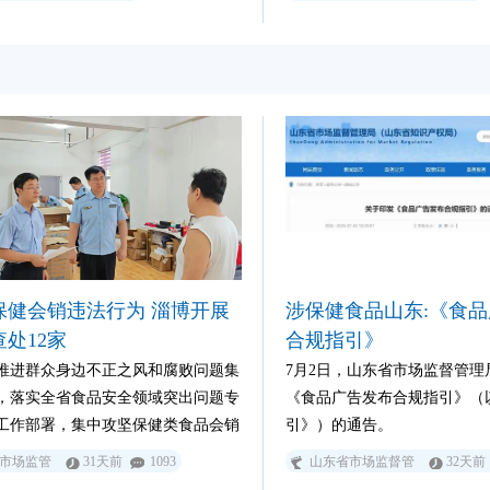
“分龄养护”方案，把“严肃营养”的科
务商们神情专注，不少人低头
精准落地到国民亟需的代谢管理一
家们的每一句解读。他们不是
双方自2025年10月共建“肠道与代
的旁观者，而是自然阳光与上
全球专家智库”以来按计划高效推进
共建“肠道与代谢健康全球专家
重磅成果。
产学研闭环中连接专业研究与
键一环。
保健会销违法行为 淄博开展
涉保健食品山东:《食
处12家
合规指引》
推进群众身边不正之风和腐败问题集
7月2日，山东省市场监督管理
，落实全省食品安全领域突出问题专
《食品广告发布合规指引》（
工作部署，集中攻坚保健类食品会销
引》）的通告。
题，切实维护中老年消费者合法权
市场监管
31天前
1093
山东省市场监督管
32天前
月7日，山东淄博市市场监管局组织全