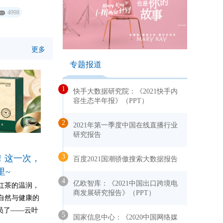
，山东省、河
4998
管部门职能处
分直销企业党
参加活动。
更多
专题报道
1
快手大数据研究院：《2021快手内
容生态半年报》（PPT）
2
2021年第一季度中国在线直播行业
研究报告
3
！这一次，
百度2021国潮骄傲搜索大数据报告
里~
4
亿欧智库：《2021中国出口跨境电
红茶的温润，
商发展研究报告》（PPT）
自然与健康的
员了——云叶
5
国家信息中心：《2020中国网络媒