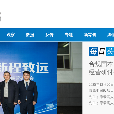
观察
数据
反传
专题
新零售
舆
合规固本
经营研讨
2025年12月
特邀中国政法大
先生；原最高人
先生；原最高人