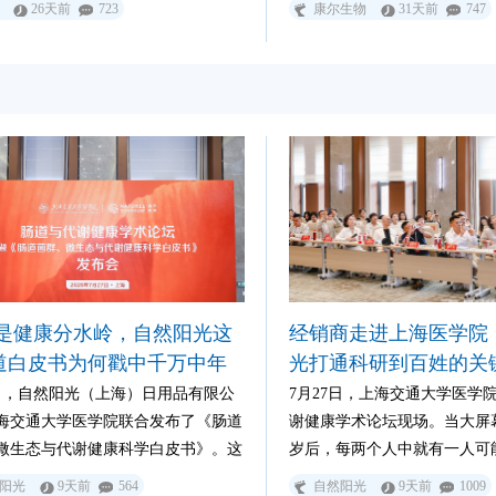
26天前
723
康尔生物
31天前
747
 岁是健康分水岭，自然阳光这
经销商走进上海医学院
道白皮书为何戳中千万中年
光打通科研到百姓的关
7日，自然阳光（上海）日用品有限公
7月27日，上海交通大学医学
海交通大学医学院联合发布了《肠道
谢健康学术论坛现场。当大屏幕
微生态与代谢健康科学白皮书》。这
岁后，每两个人中就有一人可
书首次系统性地提出了针对40岁以上
合征威胁”这组数据时，台下
阳光
9天前
564
自然阳光
9天前
1009