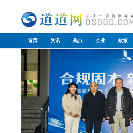
首页
资讯
焦点
企业
政策
关
的
议稿