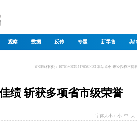
观察
数据
反传
专题
新零售
舆
直销曝料QQ：1076580033,1176580033 本站原创 未经授权不得
佳绩 斩获多项省市级荣誉
字体大小：
小
中
大