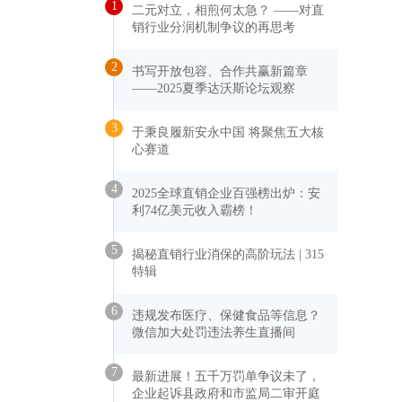
1
二元对立，相煎何太急？ ——对直
销行业分润机制争议的再思考
2
书写开放包容、合作共赢新篇章
——2025夏季达沃斯论坛观察
3
于秉良履新安永中国 将聚焦五大核
心赛道
4
2025全球直销企业百强榜出炉：安
利74亿美元收入霸榜！
5
揭秘直销行业消保的高阶玩法 | 315
特辑
6
违规发布医疗、保健食品等信息？
微信加大处罚违法养生直播间
7
最新进展！五千万罚单争议未了，
企业起诉县政府和市监局二审开庭