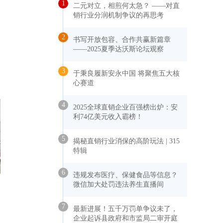
1
二元对立，相煎何太急？ ——对直
销行业分润机制争议的再思考
2
书写开放包容、合作共赢新篇章
——2025夏季达沃斯论坛观察
3
于秉良履新安永中国 将聚焦五大核
心赛道
4
2025全球直销企业百强榜出炉：安
利74亿美元收入霸榜！
5
揭秘直销行业消保的高阶玩法 | 315
特辑
6
违规发布医疗、保健食品等信息？
微信加大处罚违法养生直播间
7
最新进展！五千万罚单争议未了，
企业起诉县政府和市监局二审开庭