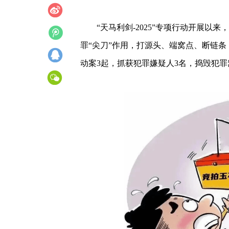
“天马利剑-2025”专项行动开展
罪“尖刀”作用，打源头、端窝点、断链
动案3起，抓获犯罪嫌疑人3名，捣毁犯