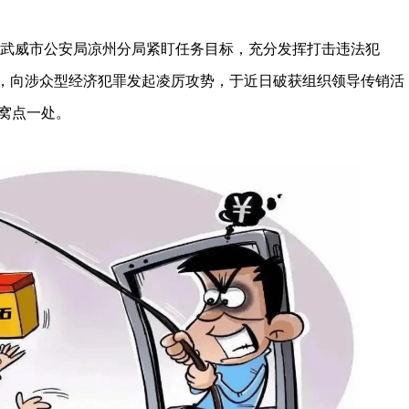
以来，武威市公安局凉州分局紧盯任务目标，充分发挥打击违法犯
条，向涉众型经济犯罪发起凌厉攻势，于近日破获组织领导传销活
罪窝点一处。