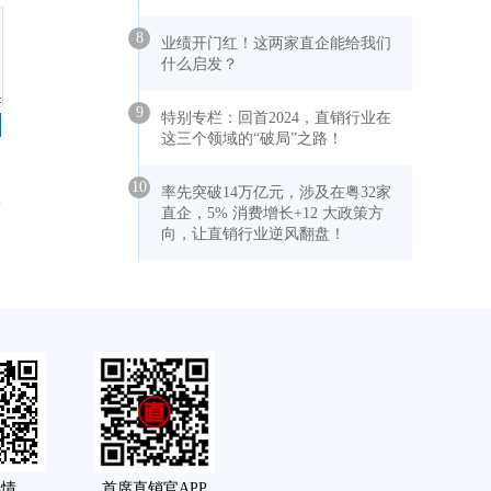
8
业绩开门红！这两家直企能给我们
什么启发？
9
特别专栏：回首2024，直销行业在
这三个领域的“破局”之路！
10
率先突破14万亿元，涉及在粤32家
直企，5% 消费增长+12 大政策方
向，让直销行业逆风翻盘！
舆情
首席直销官APP