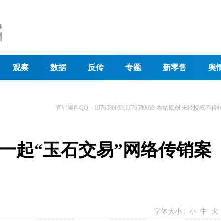
观察
数据
反传
专题
新零售
舆
直销曝料QQ：1076580033,1176580033 本站原创 未经授权不得
一起“玉石交易”网络传销案
字体大小：
小
中
大