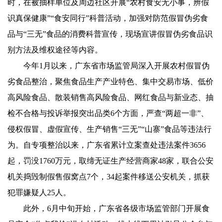
时，在被抽样单位及周边社区开展“农村食安无小事，辨假
识真保健康”“食安同行”科普活动，加强对防范假冒伪劣食
品与“三无”食品的消费科普宣传，现场宣讲假冒伪劣食品识
别方法及维权途径等内容。
今年1月以来，广东省市场监管局深入开展农村假冒伪
劣食品整治，聚焦食品生产产业特色、集中交易市场、低价
高风险食品、散装销售高风险食品、网红食品与新业态、抽
检不合格与投诉举报突出品类6个方面，严查“两超一非”、
侵权假冒、虚假宣传、生产销售“三无”“山寨”食品等违法行
为。自专项整治以来，广东省累计立案查处违法案件3656
起，罚没1760万元，取缔无证生产经营商家48家，联合公安
机关捣毁制假售假窝点7个，34起案件移送公安机关，抓获
犯罪嫌疑人25人。
此外，6月中旬开始，广东省各级市场监管部门开展食