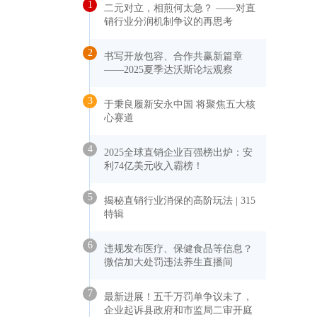
1
二元对立，相煎何太急？ ——对直
销行业分润机制争议的再思考
2
书写开放包容、合作共赢新篇章
——2025夏季达沃斯论坛观察
3
于秉良履新安永中国 将聚焦五大核
心赛道
4
2025全球直销企业百强榜出炉：安
利74亿美元收入霸榜！
5
揭秘直销行业消保的高阶玩法 | 315
特辑
6
违规发布医疗、保健食品等信息？
微信加大处罚违法养生直播间
7
最新进展！五千万罚单争议未了，
企业起诉县政府和市监局二审开庭