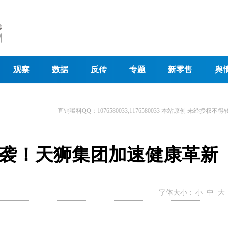
观察
数据
反传
专题
新零售
舆
直销曝料QQ：1076580033,1176580033 本站原创 未经授权不得
来袭！天狮集团加速健康革新
字体大小：
小
中
大